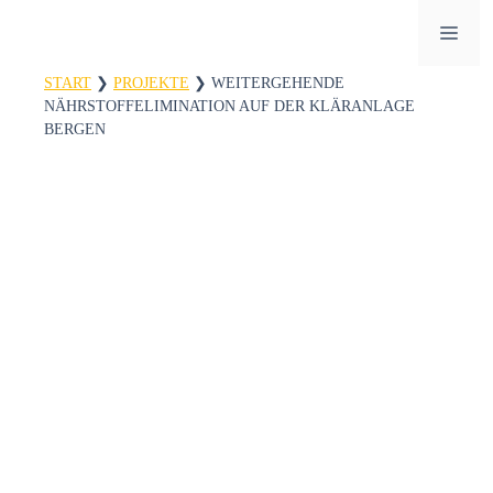
Zum
ME
Inhalt
springen
START
❯
PROJEKTE
❯
WEITERGEHENDE
NÄHRSTOFFELIMINATION AUF DER KLÄRANLAGE
BERGEN