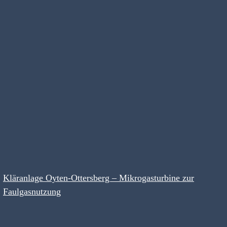
Kläranlage Oyten-Ottersberg – Mikrogasturbine zur
Faulgasnutzung