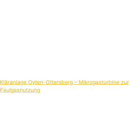
Kläranlage Oyten-Ottersberg – Mikrogasturbine zur
Faulgasnutzung