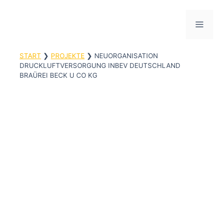
Zum
Inhalt
ME
springen
START
❯
PROJEKTE
❯
NEUORGANISATION
DRUCKLUFTVERSORGUNG INBEV DEUTSCHLAND
BRAÜREI BECK U CO KG