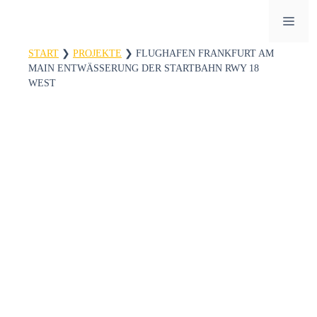
Zum
ME
Inhalt
springen
START
❯
PROJEKTE
❯
FLUGHAFEN FRANKFURT AM
MAIN ENTWÄSSERUNG DER STARTBAHN RWY 18
WEST