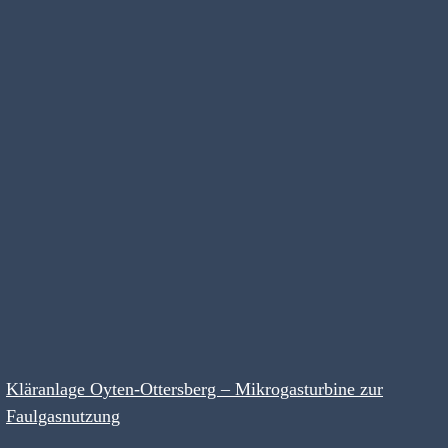
Kläranlage Oyten-Ottersberg – Mikrogasturbine zur
Faulgasnutzung