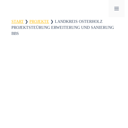
Zum
ME
Inhalt
springen
START
❯
PROJEKTE
❯
LANDKREIS OSTERHOLZ
PROJEKTSTEÜRUNG ERWEITERUNG UND SANIERUNG
BBS