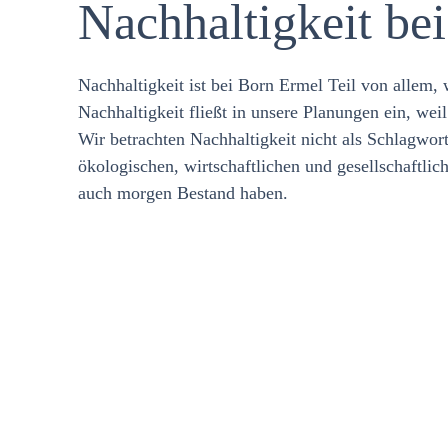
Nachhaltigkeit be
Fachliche
Nachhaltigkeit ist bei Born Ermel Teil von allem,
Nachhaltigkeit fließt in unsere Planungen ein, wei
Verantwortung 
Wir betrachten Nachhaltigkeit nicht als Schlagwo
ökologischen, wirtschaftlichen und gesellschaftlic
Projekten
auch morgen Bestand haben.
Nachhaltigkeit beginnt für uns in der Pla
längst nicht mit der Bauabnahme. Bereits 
unserer Projekte denken wir langfristig: W
sind ressourcenschonend? Wie kann der En
werden? Welche Systeme lassen sich effizi
erhalten?
In all unseren Fachbereichen fließt dieser
tägliche Arbeit ein. So entstehen Lösungen