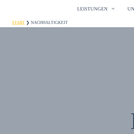
Zum
LEISTUNGEN
U
Inhalt
springen
START
❯
NACHHALTIGKEIT