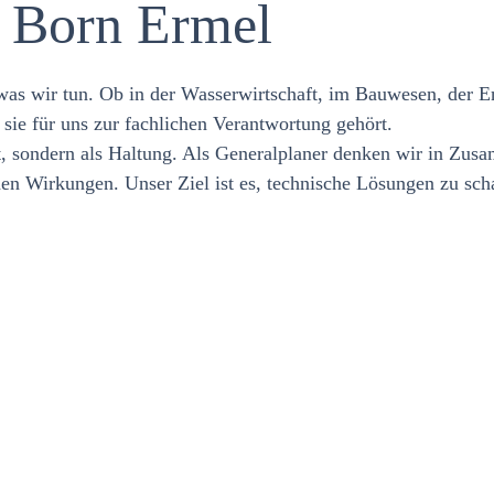
i Born Ermel
 was wir tun. Ob in der Wasserwirtschaft, im Bauwesen, der En
l sie für uns zur fachlichen Verantwortung gehört.
in allen
rt, sondern als Haltung. Als Generalplaner denken wir in Z
hen Wirkungen. Unser Ziel ist es, technische Lösungen zu scha
nung – und endet
bei der Konzeption
elche Materialien
ergiebedarf gesenkt
ent betreiben und
 Anspruch in die
, die ökologisch