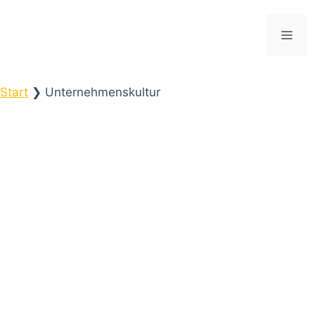
Zum
Inhalt
ME
springen
Start
❯
Unternehmenskultur