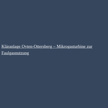
Kläranlage Oyten-Ottersberg – Mikrogasturbine zur
Faulgasnutzung