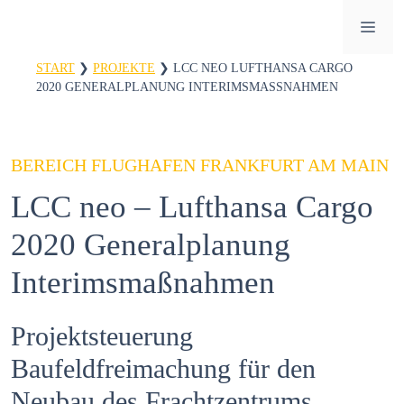
Zum
ME
Inhalt
springen
START
❯
PROJEKTE
❯
LCC NEO LUFTHANSA CARGO
2020 GENERALPLANUNG INTERIMSMASSNAHMEN
BEREICH FLUGHAFEN FRANKFURT AM MAIN
LCC neo – Lufthansa Cargo
2020 Generalplanung
Interimsmaßnahmen
Projektsteuerung
Baufeldfreimachung für den
Neubau des Frachtzentrums