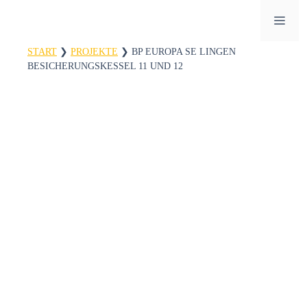
Zum
ME
Inhalt
springen
START
❯
PROJEKTE
❯
BP EUROPA SE LINGEN
BESICHERUNGSKESSEL 11 UND 12