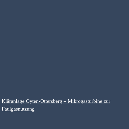
Kläranlage Oyten-Ottersberg – Mikrogasturbine zur
Faulgasnutzung