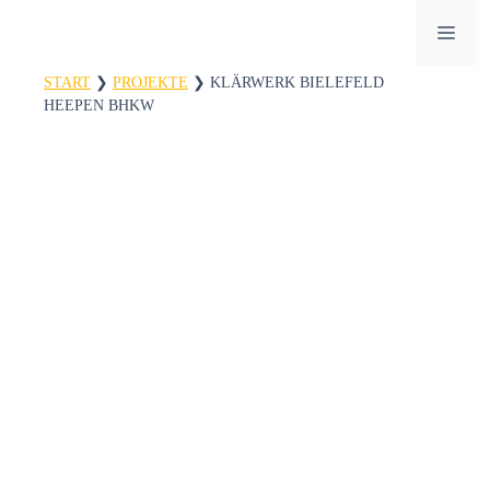
Zum
ME
Inhalt
springen
START
❯
PROJEKTE
❯
KLÄRWERK BIELEFELD
HEEPEN BHKW