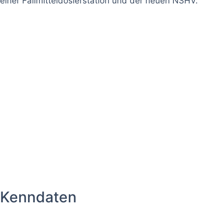
einer Fällmitteldosierstation und der neuen NSHV.
Kenndaten