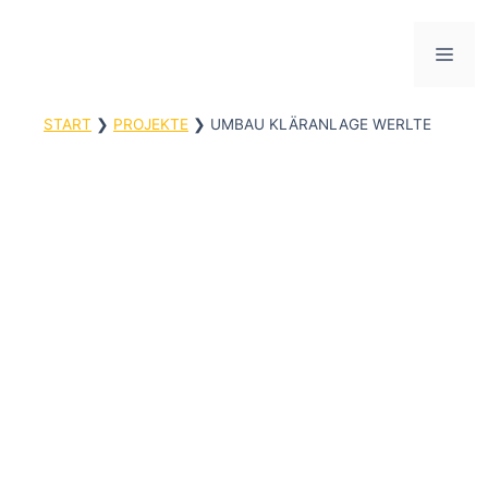
Zum
Inhalt
ME
springen
START
❯
PROJEKTE
❯
UMBAU KLÄRANLAGE WERLTE