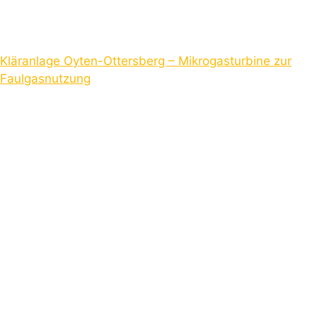
Kläranlage Oyten-Ottersberg – Mikrogasturbine zur
Faulgasnutzung