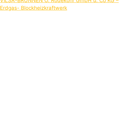
VILSA-BRUNNEN O. Rodekohr GmbH u. Co KG –
Erdgas- Blockheizkraftwerk